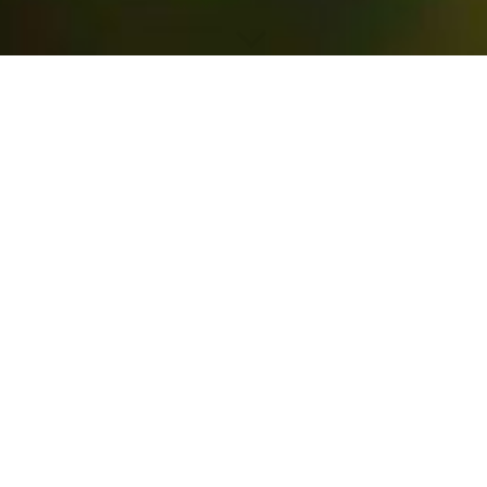
Termin buchen :)
WIE KÖNNEN WIR HELFEN?
Gerne beraten wir Sie persönlich! Hier können Sie einen
Termin vereinbaren.
Wenn Sie uns schon verraten, worum es sich bei Ihrem
Anliegen genau handelt, können wir gezielt auf Ihre Anfrage
eingehen.
TERMIN BUCHEN